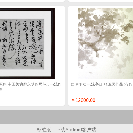
原稿 中国美协黎东明四尺斗方书法作
西泠印社 书法字画 张卫民作品 清韵
画
￥12000.00
标准版
下载Android客户端