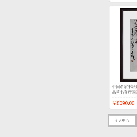
中国名家书法
品草书客厅国
￥8090.00
个人中心