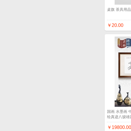
桌旗 茶具用
￥20.00
国画 水墨画
绘真迹八骏雄
￥19800.0