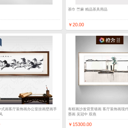
品
茶巾 苎麻 精品茶具用品
￥20.00
 中式画客厅装饰画办公室挂画壁画手
有框画沙发背景墙画 客厅装饰画现代
风
墨画 吴冠中 双燕
0
￥15300.00