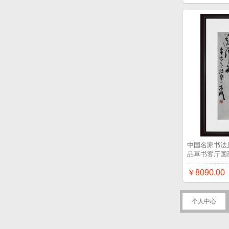
中国名家书法
品草书客厅国
￥8090.00
个人中心