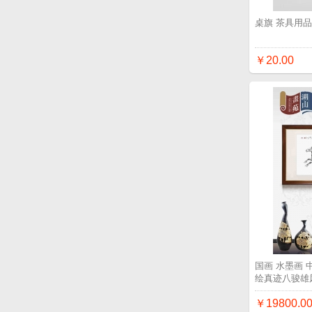
桌旗 茶具用
￥20.00
国画 水墨画
绘真迹八骏雄
￥19800.0