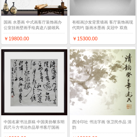
国画 水墨画 中式画客厅装饰画办
有框画沙发背景墙画 客厅装饰画现
公室挂画壁画手绘真迹八骏雄风
代简约 版画水墨画 吴冠中 双燕
￥19800.00
￥15300.00
中国名家书法原稿 中国美协黎东明
西泠印社 书法字画 张卫民作品 清
四尺斗方书法作品草书客厅国画
韵