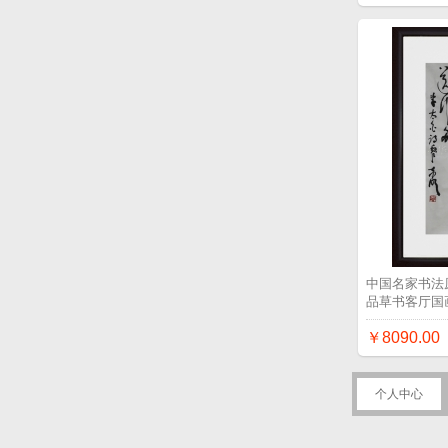
中国名家书法
品草书客厅国
￥8090.00
个人中心