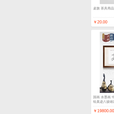
桌旗 茶具用
￥20.00
国画 水墨画
绘真迹八骏雄
￥19800.0