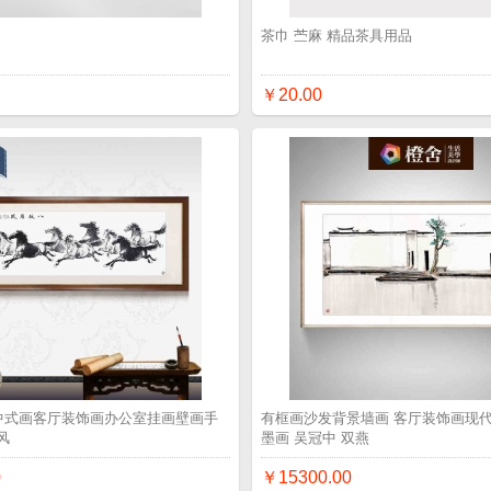
品
茶巾 苎麻 精品茶具用品
￥20.00
 中式画客厅装饰画办公室挂画壁画手
有框画沙发背景墙画 客厅装饰画现代
风
墨画 吴冠中 双燕
0
￥15300.00