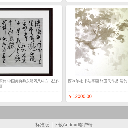
原稿 中国美协黎东明四尺斗方书法作
西泠印社 书法字画 张卫民作品 清韵
画
￥12000.00
标准版
下载Android客户端