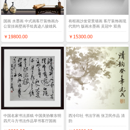
国画 水墨画 中式画客厅装饰画办
有框画沙发背景墙画 客厅装饰画现
公室挂画壁画手绘真迹八骏雄风
代简约 版画水墨画 吴冠中 双燕
￥19800.00
￥15300.00
中国名家书法原稿 中国美协黎东明
西泠印社 书法字画 张卫民作品 清
四尺斗方书法作品草书客厅国画
韵