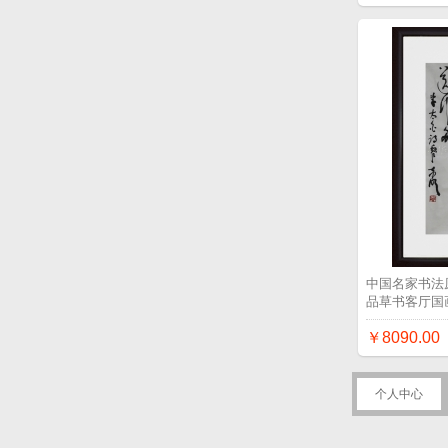
中国名家书法
品草书客厅国
￥8090.00
个人中心