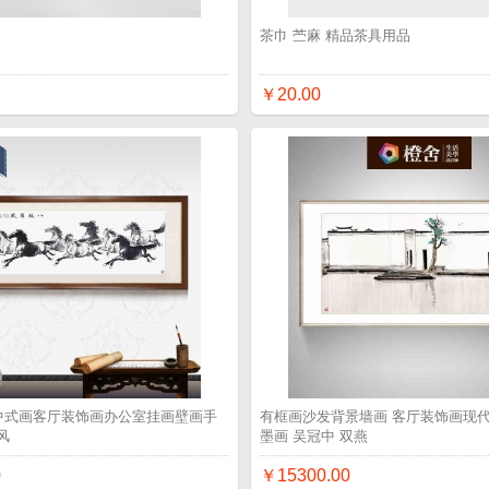
品
茶巾 苎麻 精品茶具用品
￥20.00
 中式画客厅装饰画办公室挂画壁画手
有框画沙发背景墙画 客厅装饰画现代
风
墨画 吴冠中 双燕
0
￥15300.00