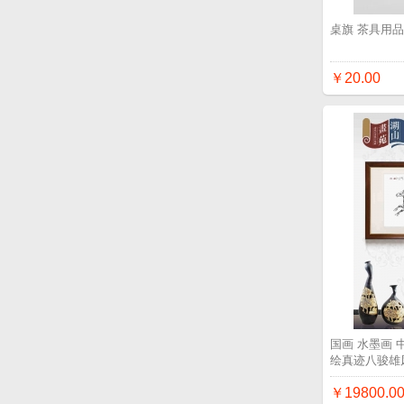
桌旗 茶具用
￥20.00
国画 水墨画
绘真迹八骏雄
￥19800.0