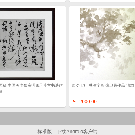
原稿 中国美协黎东明四尺斗方书法作
西泠印社 书法字画 张卫民作品 清韵
画
￥12000.00
标准版
下载Android客户端