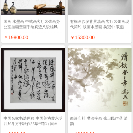
国画 水墨画 中式画客厅装饰画办
有框画沙发背景墙画 客厅装饰画现
公室挂画壁画手绘真迹八骏雄风
代简约 版画水墨画 吴冠中 双燕
￥19800.00
￥15300.00
中国名家书法原稿 中国美协黎东明
西泠印社 书法字画 张卫民作品 清
四尺斗方书法作品草书客厅国画
韵