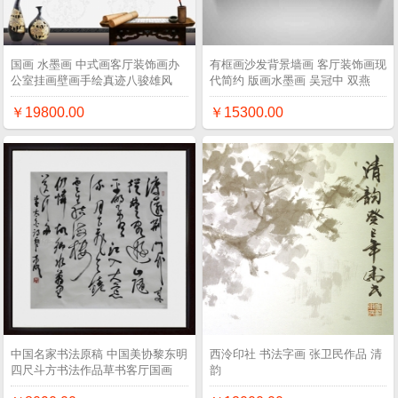
国画 水墨画 中式画客厅装饰画办
有框画沙发背景墙画 客厅装饰画现
公室挂画壁画手绘真迹八骏雄风
代简约 版画水墨画 吴冠中 双燕
￥19800.00
￥15300.00
中国名家书法原稿 中国美协黎东明
西泠印社 书法字画 张卫民作品 清
四尺斗方书法作品草书客厅国画
韵