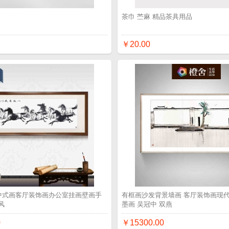
品
茶巾 苎麻 精品茶具用品
￥20.00
 中式画客厅装饰画办公室挂画壁画手
有框画沙发背景墙画 客厅装饰画现代
风
墨画 吴冠中 双燕
0
￥15300.00