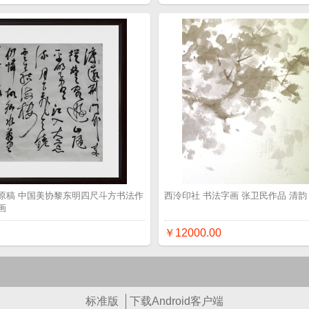
原稿 中国美协黎东明四尺斗方书法作
西泠印社 书法字画 张卫民作品 清韵
画
￥12000.00
标准版
下载Android客户端