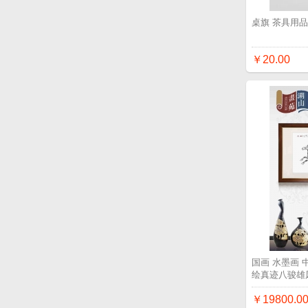
桌旗 茶具用
￥20.00
国画 水墨画
绘真迹八骏雄
￥19800.0