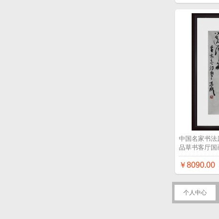
中国名家书法
品草书客厅国
￥8090.00
个人中心